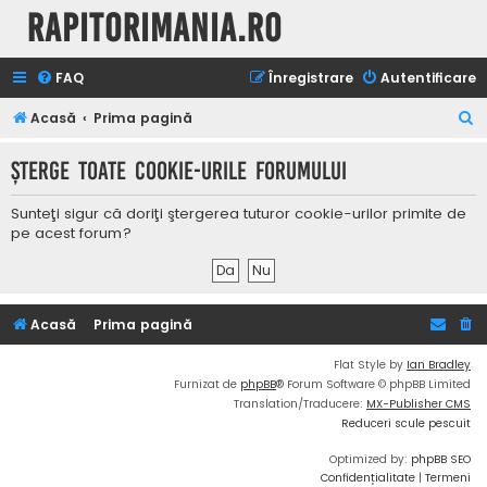
Rapitorimania.ro
FAQ
Înregistrare
Autentificare
C
Acasă
Prima pagină
ă
Şterge toate cookie-urile forumului
u
t
Sunteţi sigur că doriţi ştergerea tuturor cookie-urilor primite de
a
pe acest forum?
r
e
Acasă
Prima pagină
Flat Style by
Ian Bradley
Furnizat de
phpBB
® Forum Software © phpBB Limited
Translation/Traducere:
MX-Publisher CMS
Reduceri scule pescuit
Optimized by:
phpBB SEO
Confidențialitate
|
Termeni