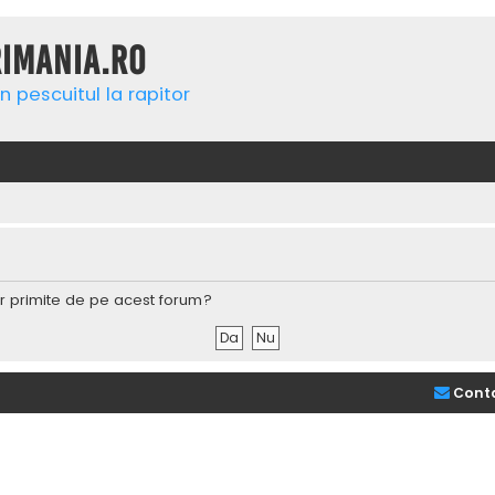
rimania.ro
n pescuitul la rapitor
lor primite de pe acest forum?
Cont