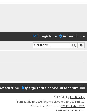
Înregistrare
Autentificare
Căutare
Căutare avansată
actează-ne
Şterge toate cookie-urile forumului
Flat Style by
Ian Bradley
Furnizat de
phpBB
® Forum Software © phpBB Limited
Translation/Traducere:
MX-Publisher CMS
Reduceri scule pescuit