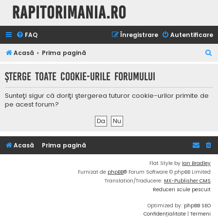
Rapitorimania.ro
FAQ
Înregistrare
Autentificare
C
Acasă
Prima pagină
ă
Şterge toate cookie-urile forumului
u
t
Sunteţi sigur că doriţi ştergerea tuturor cookie-urilor primite de
a
pe acest forum?
r
e
Acasă
Prima pagină
Flat Style by
Ian Bradley
Furnizat de
phpBB
® Forum Software © phpBB Limited
Translation/Traducere:
MX-Publisher CMS
Reduceri scule pescuit
Optimized by:
phpBB SEO
Confidențialitate
|
Termeni