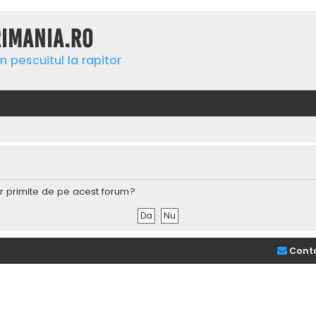
rimania.ro
n pescuitul la rapitor
lor primite de pe acest forum?
Cont