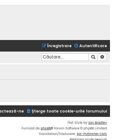
Înregistrare
Autentificare
Căutare
Căutare avansată
actează-ne
Şterge toate cookie-urile forumului
Flat Style by
Ian Bradley
Furnizat de
phpBB
® Forum Software © phpBB Limited
Translation/Traducere:
MX-Publisher CMS
Reduceri scule pescuit