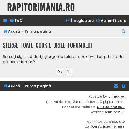
Rapitorimania.ro
FAQ
Înregistrare
Autentificare
C
Acasă
Prima pagină
ă
Şterge toate cookie-urile forumului
u
t
Sunteţi sigur că doriţi ştergerea tuturor cookie-urilor primite de
a
pe acest forum?
r
e
Acasă
Prima pagină
Flat Style by
Ian Bradley
Furnizat de
phpBB
® Forum Software © phpBB Limited
Translation/Traducere:
MX-Publisher CMS
Reduceri scule pescuit
Optimized by:
phpBB SEO
Confidențialitate
|
Termeni