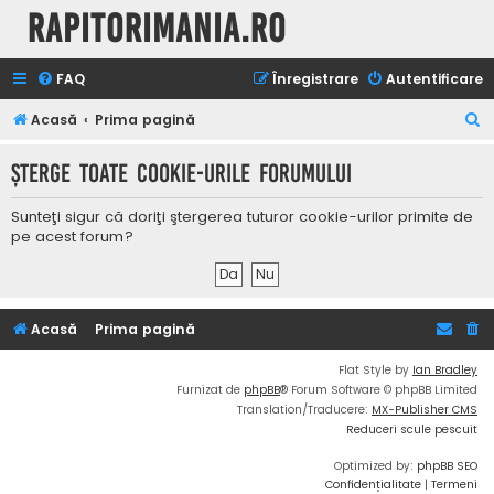
Rapitorimania.ro
FAQ
Înregistrare
Autentificare
C
Acasă
Prima pagină
ă
Şterge toate cookie-urile forumului
u
t
Sunteţi sigur că doriţi ştergerea tuturor cookie-urilor primite de
a
pe acest forum?
r
e
Acasă
Prima pagină
Flat Style by
Ian Bradley
Furnizat de
phpBB
® Forum Software © phpBB Limited
Translation/Traducere:
MX-Publisher CMS
Reduceri scule pescuit
Optimized by:
phpBB SEO
Confidențialitate
|
Termeni