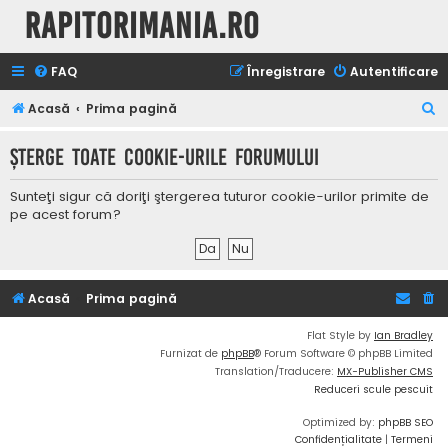
Rapitorimania.ro
FAQ
Înregistrare
Autentificare
C
Acasă
Prima pagină
ă
Şterge toate cookie-urile forumului
u
t
Sunteţi sigur că doriţi ştergerea tuturor cookie-urilor primite de
a
pe acest forum?
r
e
Acasă
Prima pagină
Flat Style by
Ian Bradley
Furnizat de
phpBB
® Forum Software © phpBB Limited
Translation/Traducere:
MX-Publisher CMS
Reduceri scule pescuit
Optimized by:
phpBB SEO
Confidențialitate
|
Termeni