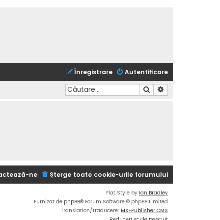
Înregistrare
Autentificare
Căutare
Căutare avansată
actează-ne
Şterge toate cookie-urile forumului
Flat Style by
Ian Bradley
Furnizat de
phpBB
® Forum Software © phpBB Limited
Translation/Traducere:
MX-Publisher CMS
Reduceri scule pescuit