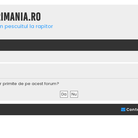
rimania.ro
n pescuitul la rapitor
lor primite de pe acest forum?
Cont