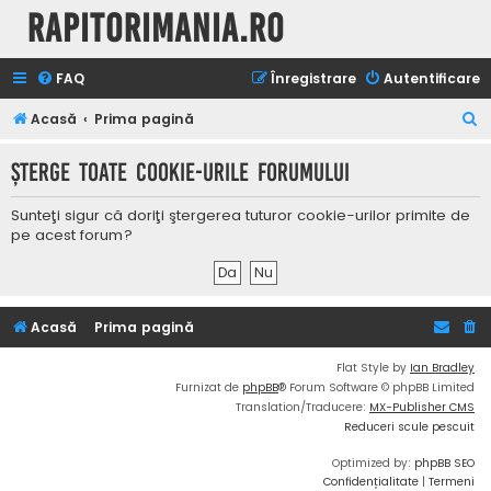
Rapitorimania.ro
FAQ
Înregistrare
Autentificare
C
Acasă
Prima pagină
ă
Şterge toate cookie-urile forumului
u
t
Sunteţi sigur că doriţi ştergerea tuturor cookie-urilor primite de
a
pe acest forum?
r
e
Acasă
Prima pagină
Flat Style by
Ian Bradley
Furnizat de
phpBB
® Forum Software © phpBB Limited
Translation/Traducere:
MX-Publisher CMS
Reduceri scule pescuit
Optimized by:
phpBB SEO
Confidențialitate
|
Termeni