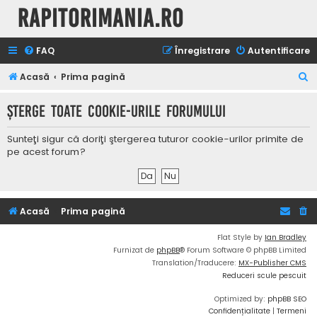
Rapitorimania.ro
FAQ
Înregistrare
Autentificare
C
Acasă
Prima pagină
ă
Şterge toate cookie-urile forumului
u
t
Sunteţi sigur că doriţi ştergerea tuturor cookie-urilor primite de
a
pe acest forum?
r
e
Acasă
Prima pagină
Flat Style by
Ian Bradley
Furnizat de
phpBB
® Forum Software © phpBB Limited
Translation/Traducere:
MX-Publisher CMS
Reduceri scule pescuit
Optimized by:
phpBB SEO
Confidențialitate
|
Termeni