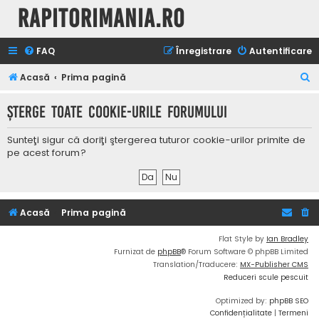
Rapitorimania.ro
FAQ
Înregistrare
Autentificare
C
Acasă
Prima pagină
ă
Şterge toate cookie-urile forumului
u
t
Sunteţi sigur că doriţi ştergerea tuturor cookie-urilor primite de
a
pe acest forum?
r
e
Acasă
Prima pagină
Flat Style by
Ian Bradley
Furnizat de
phpBB
® Forum Software © phpBB Limited
Translation/Traducere:
MX-Publisher CMS
Reduceri scule pescuit
Optimized by:
phpBB SEO
Confidențialitate
|
Termeni