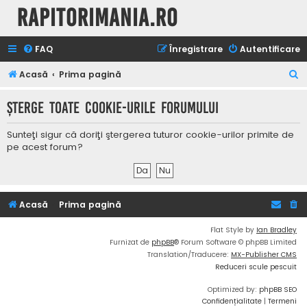
Rapitorimania.ro
FAQ
Înregistrare
Autentificare
C
Acasă
Prima pagină
ă
Şterge toate cookie-urile forumului
u
t
Sunteţi sigur că doriţi ştergerea tuturor cookie-urilor primite de
a
pe acest forum?
r
e
Acasă
Prima pagină
Flat Style by
Ian Bradley
Furnizat de
phpBB
® Forum Software © phpBB Limited
Translation/Traducere:
MX-Publisher CMS
Reduceri scule pescuit
Optimized by:
phpBB SEO
Confidențialitate
|
Termeni