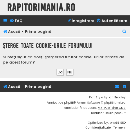
Rapitorimania.ro
FAQ
Înregistrare
Autentificare
C
Acasă
Prima pagină
ă
Şterge toate cookie-urile forumului
u
t
Sunteţi sigur că doriţi ştergerea tuturor cookie-urilor primite de
a
pe acest forum?
r
e
Acasă
Prima pagină
Flat Style by
Ian Bradley
Furnizat de
phpBB
® Forum Software © phpBB Limited
Translation/Traducere:
MX-Publisher CMS
Reduceri scule pescuit
Optimized by:
phpBB SEO
Confidențialitate
|
Termeni