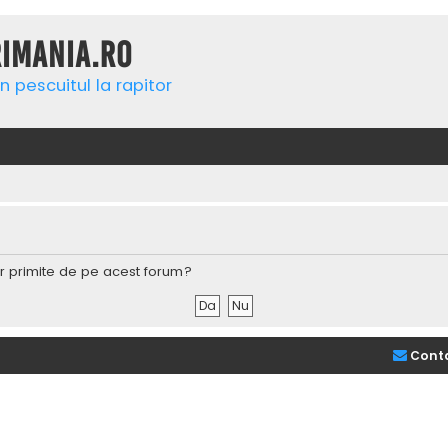
rimania.ro
n pescuitul la rapitor
lor primite de pe acest forum?
Cont