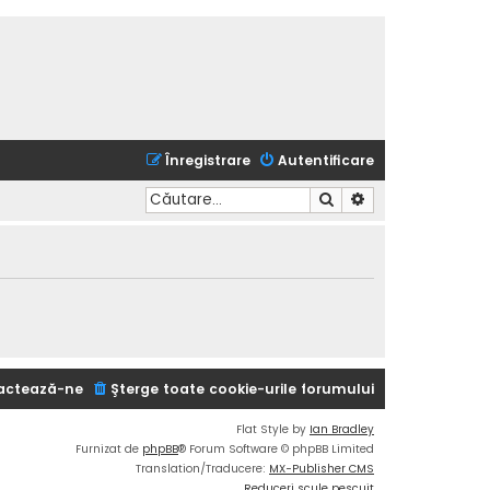
Înregistrare
Autentificare
Căutare
Căutare avansată
actează-ne
Şterge toate cookie-urile forumului
Flat Style by
Ian Bradley
Furnizat de
phpBB
® Forum Software © phpBB Limited
Translation/Traducere:
MX-Publisher CMS
Reduceri scule pescuit