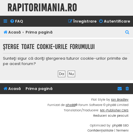
Rapitorimania.ro
FAQ
Înregistrare
Autentificare
C
Acasă
Prima pagină
ă
Şterge toate cookie-urile forumului
u
t
Sunteţi sigur că doriţi ştergerea tuturor cookie-urilor primite de
a
pe acest forum?
r
e
Acasă
Prima pagină
Flat Style by
Ian Bradley
Furnizat de
phpBB
® Forum Software © phpBB Limited
Translation/Traducere:
MX-Publisher CMS
Reduceri scule pescuit
Optimized by:
phpBB SEO
Confidențialitate
|
Termeni