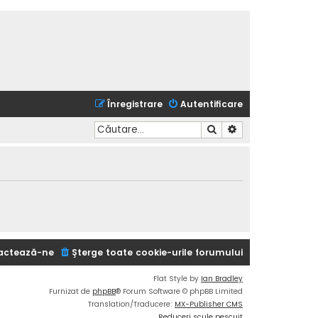
Înregistrare
Autentificare
Căutare
Căutare avansată
actează-ne
Şterge toate cookie-urile forumului
Flat Style by
Ian Bradley
Furnizat de
phpBB
® Forum Software © phpBB Limited
Translation/Traducere:
MX-Publisher CMS
Reduceri scule pescuit