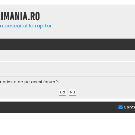
rimania.ro
n pescuitul la rapitor
lor primite de pe acest forum?
Cont