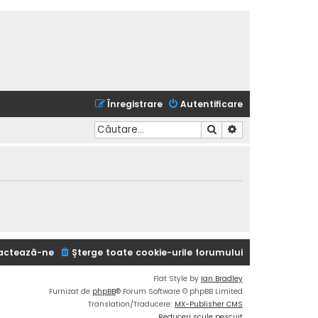
Înregistrare
Autentificare
Căutare
Căutare avansată
actează-ne
Şterge toate cookie-urile forumului
Flat Style by
Ian Bradley
Furnizat de
phpBB
® Forum Software © phpBB Limited
Translation/Traducere:
MX-Publisher CMS
Reduceri scule pescuit