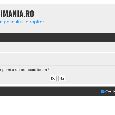
rimania.ro
n pescuitul la rapitor
lor primite de pe acest forum?
Cont