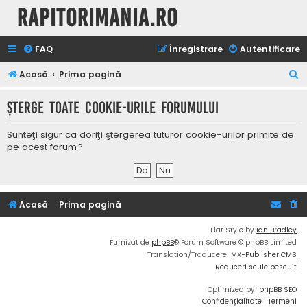
Rapitorimania.ro
FAQ
Înregistrare
Autentificare
C
Acasă
Prima pagină
ă
Şterge toate cookie-urile forumului
u
t
Sunteţi sigur că doriţi ştergerea tuturor cookie-urilor primite de
a
pe acest forum?
r
e
Acasă
Prima pagină
Flat Style by
Ian Bradley
Furnizat de
phpBB
® Forum Software © phpBB Limited
Translation/Traducere:
MX-Publisher CMS
Reduceri scule pescuit
Optimized by:
phpBB SEO
Confidențialitate
|
Termeni