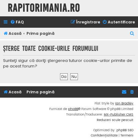
Rapitorimania.ro
FAQ
Înregistrare
Autentificare
C
Acasă
Prima pagină
ă
Şterge toate cookie-urile forumului
u
t
Sunteţi sigur că doriţi ştergerea tuturor cookie-urilor primite de
a
pe acest forum?
r
e
Acasă
Prima pagină
Flat Style by
Ian Bradley
Furnizat de
phpBB
® Forum Software © phpBB Limited
Translation/Traducere:
MX-Publisher CMS
Reduceri scule pescuit
Optimized by:
phpBB SEO
Confidențialitate
|
Termeni