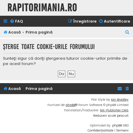
Rapitorimania.ro
FAQ
Înregistrare
Autentificare
C
Acasă
Prima pagină
ă
Şterge toate cookie-urile forumului
u
t
Sunteţi sigur că doriţi ştergerea tuturor cookie-urilor primite de
a
pe acest forum?
r
e
Acasă
Prima pagină
Flat Style by
Ian Bradley
Furnizat de
phpBB
® Forum Software © phpBB Limited
Translation/Traducere:
MX-Publisher CMS
Reduceri scule pescuit
Optimized by:
phpBB SEO
Confidențialitate
|
Termeni