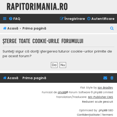
Rapitorimania.ro
FAQ
Înregistrare
Autentificare
C
Acasă
Prima pagină
ă
Şterge toate cookie-urile forumului
u
t
Sunteţi sigur că doriţi ştergerea tuturor cookie-urilor primite de
a
pe acest forum?
r
e
Acasă
Prima pagină
Flat Style by
Ian Bradley
Furnizat de
phpBB
® Forum Software © phpBB Limited
Translation/Traducere:
MX-Publisher CMS
Reduceri scule pescuit
Optimized by:
phpBB SEO
Confidențialitate
|
Termeni