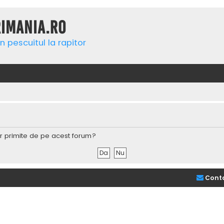
rimania.ro
n pescuitul la rapitor
lor primite de pe acest forum?
Cont