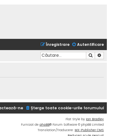
Înregistrare
Autentificare
Căutare
Căutare avansată
actează-ne
Şterge toate cookie-urile forumului
Flat Style by
Ian Bradley
Furnizat de
phpBB
® Forum Software © phpBB Limited
Translation/Traducere:
MX-Publisher CMS
Reduceri scule pescuit