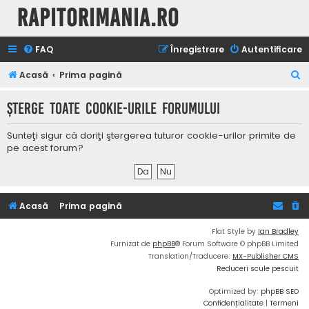
Rapitorimania.ro
FAQ
Înregistrare
Autentificare
C
Acasă
Prima pagină
ă
Şterge toate cookie-urile forumului
u
t
Sunteţi sigur că doriţi ştergerea tuturor cookie-urilor primite de
a
pe acest forum?
r
e
Acasă
Prima pagină
Flat Style by
Ian Bradley
Furnizat de
phpBB
® Forum Software © phpBB Limited
Translation/Traducere:
MX-Publisher CMS
Reduceri scule pescuit
Optimized by:
phpBB SEO
Confidențialitate
|
Termeni