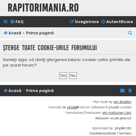
Rapitorimania.ro
FAQ
Înregistrare
Autentificare
C
Acasă
Prima pagină
ă
Şterge toate cookie-urile forumului
u
t
Sunteţi sigur că doriţi ştergerea tuturor cookie-urilor primite de
a
pe acest forum?
r
e
Acasă
Prima pagină
Flat Style by
Ian Bradley
Furnizat de
phpBB
® Forum Software © phpBB Limited
Translation/Traducere:
MX-Publisher CMS
Reduceri scule pescuit
Optimized by:
phpBB SEO
Confidențialitate
|
Termeni