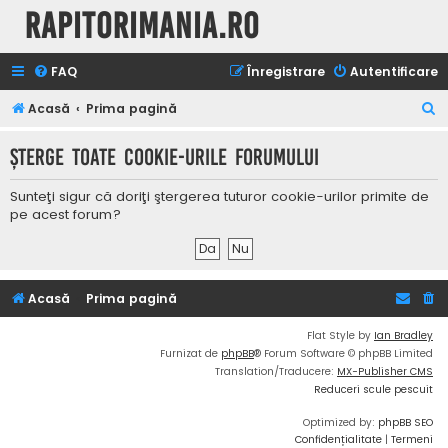
Rapitorimania.ro
FAQ
Înregistrare
Autentificare
C
Acasă
Prima pagină
ă
Şterge toate cookie-urile forumului
u
t
Sunteţi sigur că doriţi ştergerea tuturor cookie-urilor primite de
a
pe acest forum?
r
e
Acasă
Prima pagină
Flat Style by
Ian Bradley
Furnizat de
phpBB
® Forum Software © phpBB Limited
Translation/Traducere:
MX-Publisher CMS
Reduceri scule pescuit
Optimized by:
phpBB SEO
Confidențialitate
|
Termeni