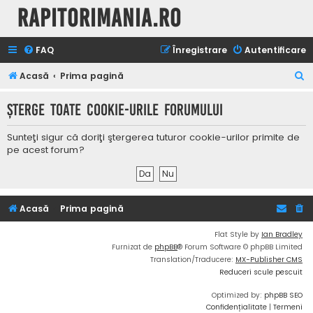
Rapitorimania.ro
FAQ
Înregistrare
Autentificare
C
Acasă
Prima pagină
ă
Şterge toate cookie-urile forumului
u
t
Sunteţi sigur că doriţi ştergerea tuturor cookie-urilor primite de
a
pe acest forum?
r
e
Acasă
Prima pagină
Flat Style by
Ian Bradley
Furnizat de
phpBB
® Forum Software © phpBB Limited
Translation/Traducere:
MX-Publisher CMS
Reduceri scule pescuit
Optimized by:
phpBB SEO
Confidențialitate
|
Termeni