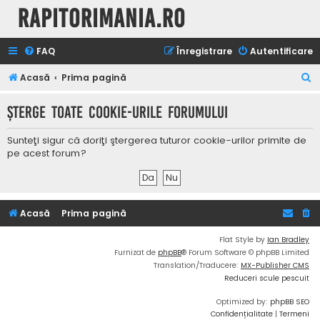
Rapitorimania.ro
FAQ
Înregistrare
Autentificare
C
Acasă
Prima pagină
ă
Şterge toate cookie-urile forumului
u
t
Sunteţi sigur că doriţi ştergerea tuturor cookie-urilor primite de
a
pe acest forum?
r
e
Acasă
Prima pagină
Flat Style by
Ian Bradley
Furnizat de
phpBB
® Forum Software © phpBB Limited
Translation/Traducere:
MX-Publisher CMS
Reduceri scule pescuit
Optimized by:
phpBB SEO
Confidențialitate
|
Termeni