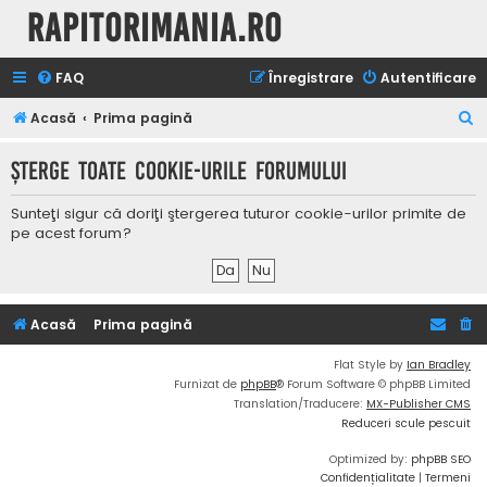
Rapitorimania.ro
FAQ
Înregistrare
Autentificare
C
Acasă
Prima pagină
ă
Şterge toate cookie-urile forumului
u
t
Sunteţi sigur că doriţi ştergerea tuturor cookie-urilor primite de
a
pe acest forum?
r
e
Acasă
Prima pagină
Flat Style by
Ian Bradley
Furnizat de
phpBB
® Forum Software © phpBB Limited
Translation/Traducere:
MX-Publisher CMS
Reduceri scule pescuit
Optimized by:
phpBB SEO
Confidențialitate
|
Termeni