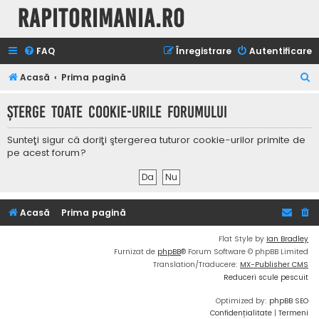
Rapitorimania.ro
FAQ
Înregistrare
Autentificare
C
Acasă
Prima pagină
ă
Şterge toate cookie-urile forumului
u
t
Sunteţi sigur că doriţi ştergerea tuturor cookie-urilor primite de
a
pe acest forum?
r
e
Acasă
Prima pagină
Flat Style by
Ian Bradley
Furnizat de
phpBB
® Forum Software © phpBB Limited
Translation/Traducere:
MX-Publisher CMS
Reduceri scule pescuit
Optimized by:
phpBB SEO
Confidențialitate
|
Termeni