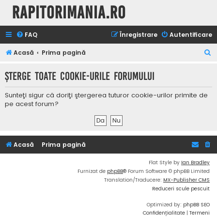
Rapitorimania.ro
FAQ
Înregistrare
Autentificare
C
Acasă
Prima pagină
ă
Şterge toate cookie-urile forumului
u
t
Sunteţi sigur că doriţi ştergerea tuturor cookie-urilor primite de
a
pe acest forum?
r
e
Acasă
Prima pagină
Flat Style by
Ian Bradley
Furnizat de
phpBB
® Forum Software © phpBB Limited
Translation/Traducere:
MX-Publisher CMS
Reduceri scule pescuit
Optimized by:
phpBB SEO
Confidențialitate
|
Termeni