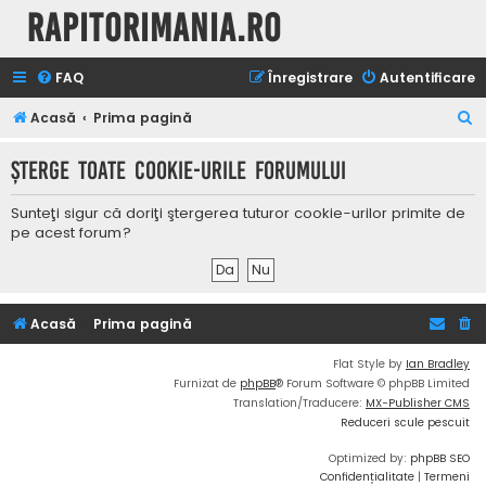
Rapitorimania.ro
FAQ
Înregistrare
Autentificare
C
Acasă
Prima pagină
ă
Şterge toate cookie-urile forumului
u
t
Sunteţi sigur că doriţi ştergerea tuturor cookie-urilor primite de
a
pe acest forum?
r
e
Acasă
Prima pagină
Flat Style by
Ian Bradley
Furnizat de
phpBB
® Forum Software © phpBB Limited
Translation/Traducere:
MX-Publisher CMS
Reduceri scule pescuit
Optimized by:
phpBB SEO
Confidențialitate
|
Termeni