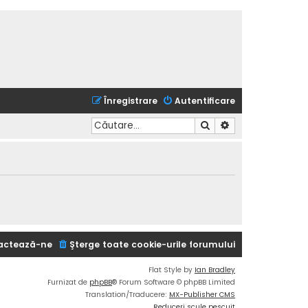
Înregistrare
Autentificare
Căutare
Căutare avansată
actează-ne
Şterge toate cookie-urile forumului
Flat Style by
Ian Bradley
Furnizat de
phpBB
® Forum Software © phpBB Limited
Translation/Traducere:
MX-Publisher CMS
Reduceri scule pescuit