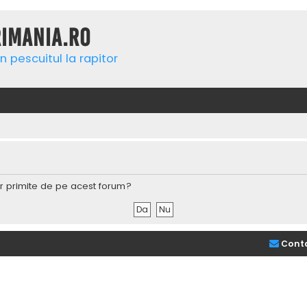
rimania.ro
n pescuitul la rapitor
lor primite de pe acest forum?
Cont