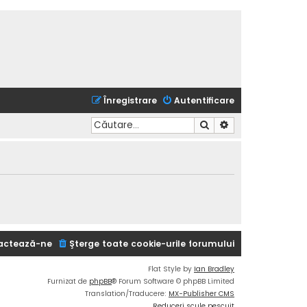
Înregistrare
Autentificare
Căutare
Căutare avansată
actează-ne
Şterge toate cookie-urile forumului
Flat Style by
Ian Bradley
Furnizat de
phpBB
® Forum Software © phpBB Limited
Translation/Traducere:
MX-Publisher CMS
Reduceri scule pescuit