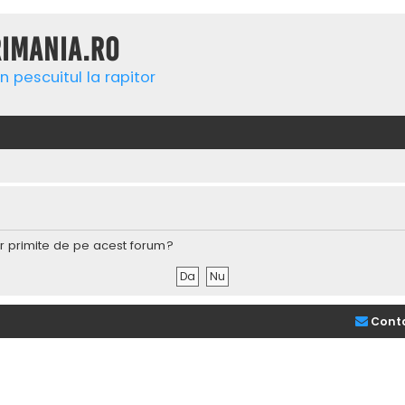
rimania.ro
n pescuitul la rapitor
lor primite de pe acest forum?
Cont