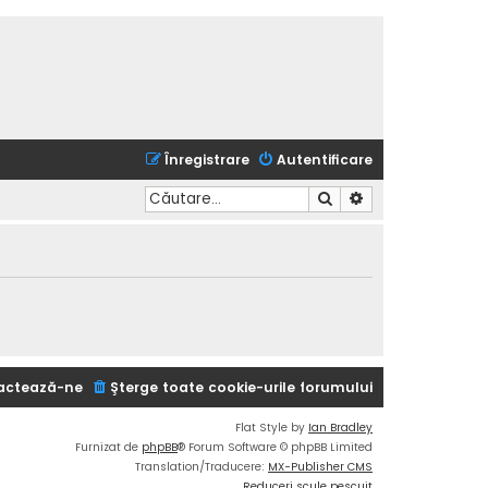
Înregistrare
Autentificare
Căutare
Căutare avansată
actează-ne
Şterge toate cookie-urile forumului
Flat Style by
Ian Bradley
Furnizat de
phpBB
® Forum Software © phpBB Limited
Translation/Traducere:
MX-Publisher CMS
Reduceri scule pescuit