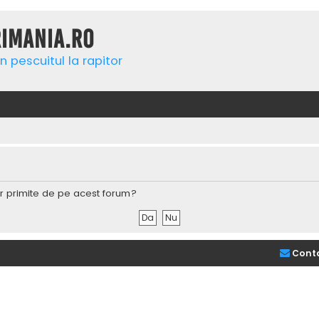
rimania.ro
n pescuitul la rapitor
lor primite de pe acest forum?
Cont