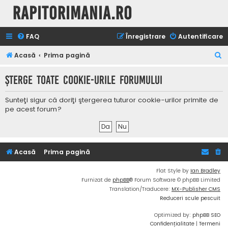
Rapitorimania.ro
FAQ
Înregistrare
Autentificare
C
Acasă
Prima pagină
ă
Şterge toate cookie-urile forumului
u
t
Sunteţi sigur că doriţi ştergerea tuturor cookie-urilor primite de
a
pe acest forum?
r
e
Acasă
Prima pagină
Flat Style by
Ian Bradley
Furnizat de
phpBB
® Forum Software © phpBB Limited
Translation/Traducere:
MX-Publisher CMS
Reduceri scule pescuit
Optimized by:
phpBB SEO
Confidențialitate
|
Termeni