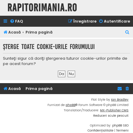
Rapitorimania.ro
FAQ
Înregistrare
Autentificare
C
Acasă
Prima pagină
ă
Şterge toate cookie-urile forumului
u
t
Sunteţi sigur că doriţi ştergerea tuturor cookie-urilor primite de
a
pe acest forum?
r
e
Acasă
Prima pagină
Flat Style by
Ian Bradley
Furnizat de
phpBB
® Forum Software © phpBB Limited
Translation/Traducere:
MX-Publisher CMS
Reduceri scule pescuit
Optimized by:
phpBB SEO
Confidențialitate
|
Termeni