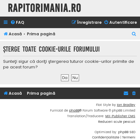
Rapitorimania.ro
FAQ
Înregistrare
Autentificare
C
Acasă
Prima pagină
ă
Şterge toate cookie-urile forumului
u
t
Sunteţi sigur că doriţi ştergerea tuturor cookie-urilor primite de
a
pe acest forum?
r
e
Acasă
Prima pagină
Flat Style by
Ian Bradley
Furnizat de
phpBB
® Forum Software © phpBB Limited
Translation/Traducere:
MX-Publisher CMS
Reduceri scule pescuit
Optimized by:
phpBB SEO
Confidențialitate
|
Termeni