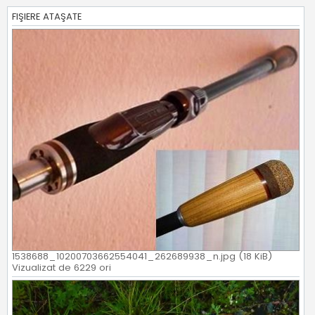
FIŞIERE ATAŞATE
1538688_10200703662554041_262689938_n.jpg (18 KiB)
Vizualizat de 6229 ori