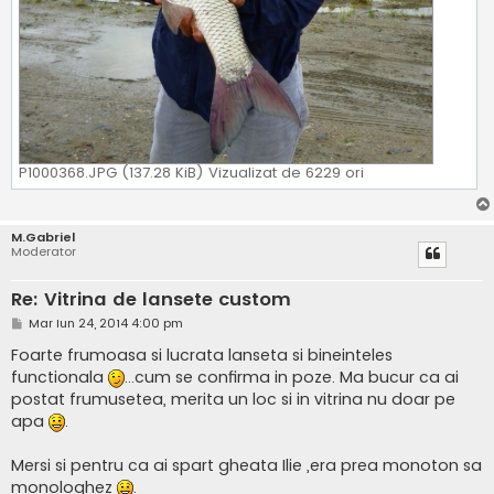
P1000368.JPG (137.28 KiB) Vizualizat de 6229 ori
M.Gabriel
Moderator
Re: Vitrina de lansete custom
M
Mar Iun 24, 2014 4:00 pm
e
s
Foarte frumoasa si lucrata lanseta si bineinteles
a
functionala
...cum se confirma in poze. Ma bucur ca ai
j
postat frumusetea, merita un loc si in vitrina nu doar pe
apa
.
Mersi si pentru ca ai spart gheata Ilie ,era prea monoton sa
monologhez
.