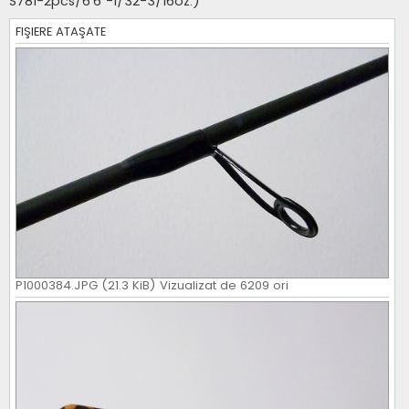
S781-2pcs/6'6"-1/32-3/16oz.)
j
FIŞIERE ATAŞATE
P1000384.JPG (21.3 KiB) Vizualizat de 6209 ori