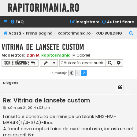
Rapitorimania.ro
FAQ
Înregistrare
Autentificare
C
Acasă
Prima pagină
Rapitorimania.ro
ROD BUILDING
ă
Vitrina de lansete custom
u
Moderatori:
Dan M
,
Rapitorimania
,
M.Gabriel
t
Căutare
Căutare
Scrie răspuns
a
r
14 mesaje
1
2
Anterior
e
Diogene
Re: Vitrina de lansete custom
M
Sâm Iun 21, 2014 1:03 pm
e
s
Lanseta e construita de mine,pe un blank MHX-HM-
a
MB843(1./4-3/4)-1buc.
j
A facut ceva capturi faine de avat anul asta, iar asta e cel
mai rasarit 6+.