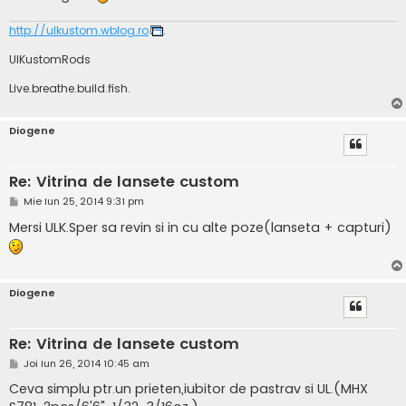
http://ulkustom.wblog.ro
.
UlKustomRods
Live.breathe.build.fish.
Diogene
Re: Vitrina de lansete custom
M
Mie Iun 25, 2014 9:31 pm
e
s
Mersi ULK.Sper sa revin si in cu alte poze(lanseta + capturi)
a
j
Diogene
Re: Vitrina de lansete custom
M
Joi Iun 26, 2014 10:45 am
e
s
Ceva simplu ptr.un prieten,iubitor de pastrav si UL.(MHX
a