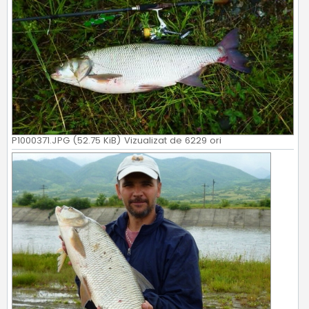
P1000371.JPG (52.75 KiB) Vizualizat de 6229 ori