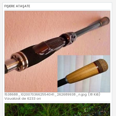
FIŞIERE ATAŞATE
1538688_10200703662554041_262689938_n.jpg (18 KiB)
Vizualizat de 6233 ori