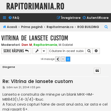
Rapitorimania.ro
FAQ
Înregistrare
Autentificare
C
Acasă
Prima pagină
Rapitorimania.ro
ROD BUILDING
ă
Vitrina de lansete custom
u
Moderatori:
Dan M
,
Rapitorimania
,
M.Gabriel
t
Căutare
Căutare
Scrie răspuns
a
r
14 mesaje
1
2
Anterior
e
Diogene
Re: Vitrina de lansete custom
M
Sâm Iun 21, 2014 1:03 pm
e
s
Lanseta e construita de mine,pe un blank MHX-HM-
a
MB843(1./4-3/4)-1buc.
j
A facut ceva capturi faine de avat anul asta, iar asta e cel
mai rasarit 6+.