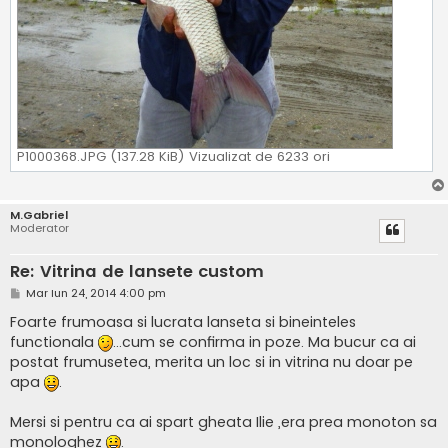
P1000368.JPG (137.28 KiB) Vizualizat de 6233 ori
M.Gabriel
Moderator
Re: Vitrina de lansete custom
M
Mar Iun 24, 2014 4:00 pm
e
s
Foarte frumoasa si lucrata lanseta si bineinteles
a
functionala
...cum se confirma in poze. Ma bucur ca ai
j
postat frumusetea, merita un loc si in vitrina nu doar pe
apa
.
Mersi si pentru ca ai spart gheata Ilie ,era prea monoton sa
monologhez
.