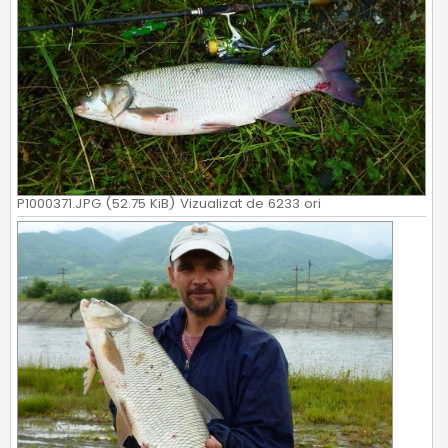
P1000371.JPG (52.75 KiB) Vizualizat de 6233 ori