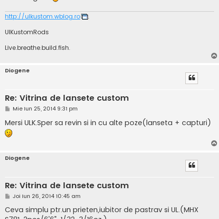
http://ulkustom.wblog.ro
.
UlKustomRods
Live.breathe.build.fish.
Diogene
Re: Vitrina de lansete custom
M
Mie Iun 25, 2014 9:31 pm
e
s
Mersi ULK.Sper sa revin si in cu alte poze(lanseta + capturi)
a
j
Diogene
Re: Vitrina de lansete custom
M
Joi Iun 26, 2014 10:45 am
e
s
Ceva simplu ptr.un prieten,iubitor de pastrav si UL.(MHX
a