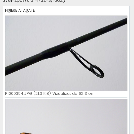
S781-2pcs/6'6"-1/32-3/16oz.)
j
FIŞIERE ATAŞATE
P1000384.JPG (21.3 KiB) Vizualizat de 6213 ori