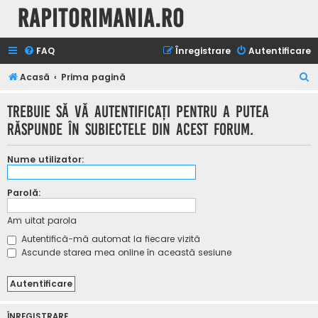
Rapitorimania.ro
FAQ
Înregistrare
Autentificare
C
Acasă
Prima pagină
ă
Trebuie să vă autentificaţi pentru a putea
u
răspunde în subiectele din acest forum.
t
a
Nume utilizator:
r
e
Parolă:
Am uitat parola
Autentifică-mă automat la fiecare vizită
Ascunde starea mea online în această sesiune
ÎNREGISTRARE