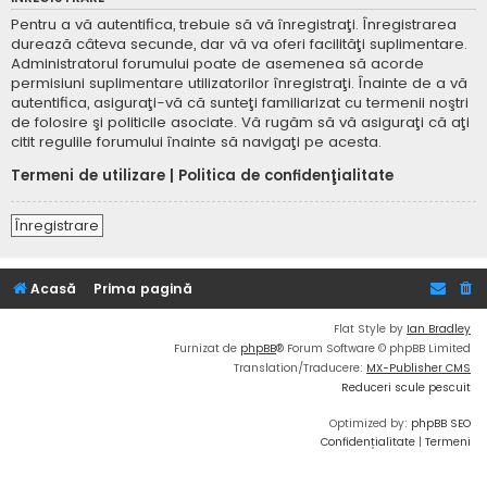
Pentru a vă autentifica, trebuie să vă înregistraţi. Înregistrarea
durează câteva secunde, dar vă va oferi facilităţi suplimentare.
Administratorul forumului poate de asemenea să acorde
permisiuni suplimentare utilizatorilor înregistraţi. Înainte de a vă
autentifica, asiguraţi-vă că sunteţi familiarizat cu termenii noştri
de folosire şi politicile asociate. Vă rugăm să vă asiguraţi că aţi
citit regulile forumului înainte să navigaţi pe acesta.
Termeni de utilizare
|
Politica de confidenţialitate
Înregistrare
Acasă
Prima pagină
Flat Style by
Ian Bradley
Furnizat de
phpBB
® Forum Software © phpBB Limited
Translation/Traducere:
MX-Publisher CMS
Reduceri scule pescuit
Optimized by:
phpBB SEO
Confidențialitate
|
Termeni