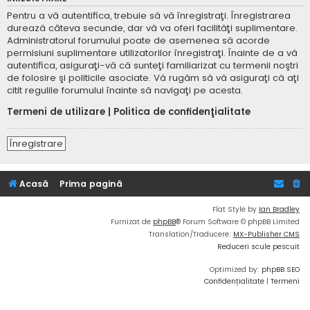
Pentru a vă autentifica, trebuie să vă înregistraţi. Înregistrarea
durează câteva secunde, dar vă va oferi facilităţi suplimentare.
Administratorul forumului poate de asemenea să acorde
permisiuni suplimentare utilizatorilor înregistraţi. Înainte de a vă
autentifica, asiguraţi-vă că sunteţi familiarizat cu termenii noştri
de folosire şi politicile asociate. Vă rugăm să vă asiguraţi că aţi
citit regulile forumului înainte să navigaţi pe acesta.
Termeni de utilizare
|
Politica de confidenţialitate
Înregistrare
Acasă
Prima pagină
Flat Style by
Ian Bradley
Furnizat de
phpBB
® Forum Software © phpBB Limited
Translation/Traducere:
MX-Publisher CMS
Reduceri scule pescuit
Optimized by:
phpBB SEO
Confidențialitate
|
Termeni