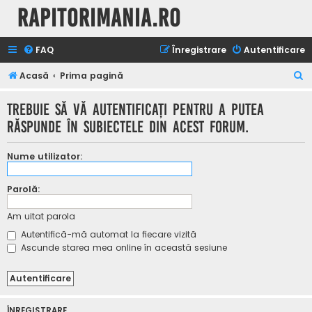
Rapitorimania.ro
FAQ
Înregistrare
Autentificare
C
Acasă
Prima pagină
ă
Trebuie să vă autentificaţi pentru a putea
u
răspunde în subiectele din acest forum.
t
a
Nume utilizator:
r
e
Parolă:
Am uitat parola
Autentifică-mă automat la fiecare vizită
Ascunde starea mea online în această sesiune
ÎNREGISTRARE