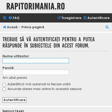
Rapitorimania.ro
FAQ
Înregistrare
Autentificare
C
Acasă
Prima pagină
ă
Trebuie să vă autentificaţi pentru a putea
u
răspunde în subiectele din acest forum.
t
a
Nume utilizator:
r
e
Parolă:
Am uitat parola
Autentifică-mă automat la fiecare vizită
Ascunde starea mea online în această sesiune
ÎNREGISTRARE