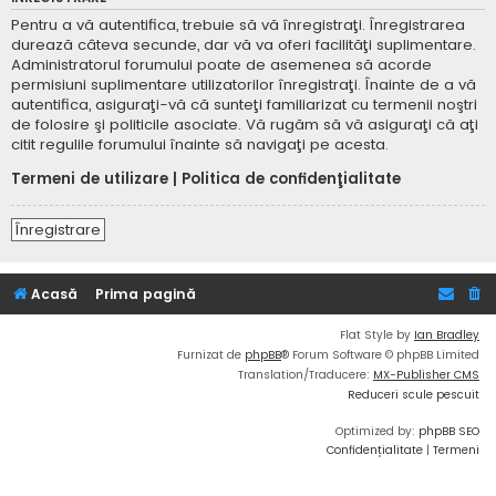
Pentru a vă autentifica, trebuie să vă înregistraţi. Înregistrarea
durează câteva secunde, dar vă va oferi facilităţi suplimentare.
Administratorul forumului poate de asemenea să acorde
permisiuni suplimentare utilizatorilor înregistraţi. Înainte de a vă
autentifica, asiguraţi-vă că sunteţi familiarizat cu termenii noştri
de folosire şi politicile asociate. Vă rugăm să vă asiguraţi că aţi
citit regulile forumului înainte să navigaţi pe acesta.
Termeni de utilizare
|
Politica de confidenţialitate
Înregistrare
Acasă
Prima pagină
Flat Style by
Ian Bradley
Furnizat de
phpBB
® Forum Software © phpBB Limited
Translation/Traducere:
MX-Publisher CMS
Reduceri scule pescuit
Optimized by:
phpBB SEO
Confidențialitate
|
Termeni