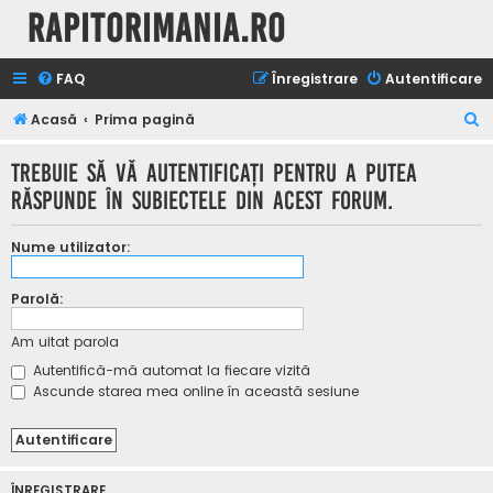
Rapitorimania.ro
FAQ
Înregistrare
Autentificare
C
Acasă
Prima pagină
ă
Trebuie să vă autentificaţi pentru a putea
u
răspunde în subiectele din acest forum.
t
a
Nume utilizator:
r
e
Parolă:
Am uitat parola
Autentifică-mă automat la fiecare vizită
Ascunde starea mea online în această sesiune
ÎNREGISTRARE