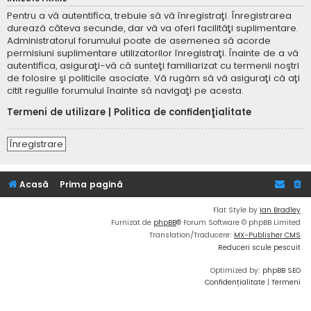
Pentru a vă autentifica, trebuie să vă înregistraţi. Înregistrarea
durează câteva secunde, dar vă va oferi facilităţi suplimentare.
Administratorul forumului poate de asemenea să acorde
permisiuni suplimentare utilizatorilor înregistraţi. Înainte de a vă
autentifica, asiguraţi-vă că sunteţi familiarizat cu termenii noştri
de folosire şi politicile asociate. Vă rugăm să vă asiguraţi că aţi
citit regulile forumului înainte să navigaţi pe acesta.
Termeni de utilizare
|
Politica de confidenţialitate
Înregistrare
Acasă
Prima pagină
Flat Style by
Ian Bradley
Furnizat de
phpBB
® Forum Software © phpBB Limited
Translation/Traducere:
MX-Publisher CMS
Reduceri scule pescuit
Optimized by:
phpBB SEO
Confidențialitate
|
Termeni