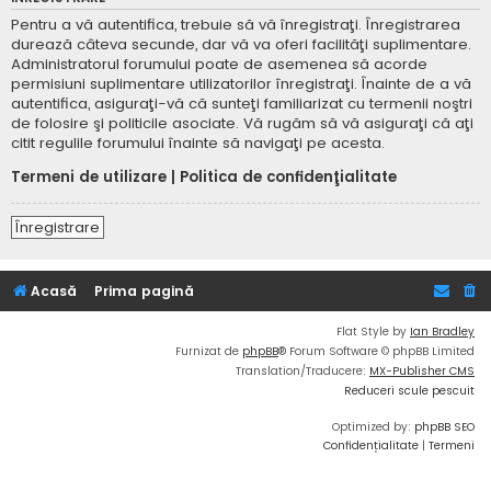
Pentru a vă autentifica, trebuie să vă înregistraţi. Înregistrarea
durează câteva secunde, dar vă va oferi facilităţi suplimentare.
Administratorul forumului poate de asemenea să acorde
permisiuni suplimentare utilizatorilor înregistraţi. Înainte de a vă
autentifica, asiguraţi-vă că sunteţi familiarizat cu termenii noştri
de folosire şi politicile asociate. Vă rugăm să vă asiguraţi că aţi
citit regulile forumului înainte să navigaţi pe acesta.
Termeni de utilizare
|
Politica de confidenţialitate
Înregistrare
Acasă
Prima pagină
Flat Style by
Ian Bradley
Furnizat de
phpBB
® Forum Software © phpBB Limited
Translation/Traducere:
MX-Publisher CMS
Reduceri scule pescuit
Optimized by:
phpBB SEO
Confidențialitate
|
Termeni