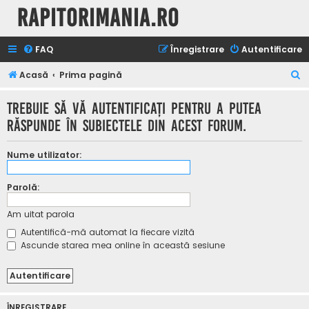
Rapitorimania.ro
FAQ
Înregistrare
Autentificare
C
Acasă
Prima pagină
ă
Trebuie să vă autentificaţi pentru a putea
u
răspunde în subiectele din acest forum.
t
a
Nume utilizator:
r
e
Parolă:
Am uitat parola
Autentifică-mă automat la fiecare vizită
Ascunde starea mea online în această sesiune
ÎNREGISTRARE