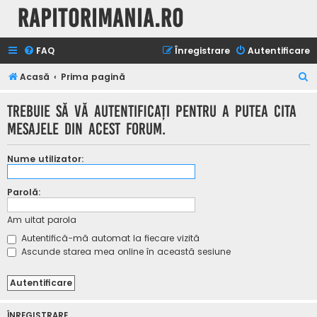
Rapitorimania.ro
FAQ
Înregistrare
Autentificare
C
Acasă
Prima pagină
ă
Trebuie să vă autentificaţi pentru a putea cita
u
mesajele din acest forum.
t
a
Nume utilizator:
r
e
Parolă:
Am uitat parola
Autentifică-mă automat la fiecare vizită
Ascunde starea mea online în această sesiune
ÎNREGISTRARE