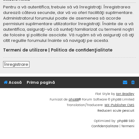
Pentru a vă autentifica, trebuie să vă înregistraţi. Înregistrarea
durează câteva secunde, dar vă va oferi facilităţi suplimentare.
Administratorul forumului poate de asemenea să acorde
permisiuni suplimentare utilizatorilor înregistraţi. Înainte de a vă
autentifica, asiguraţi-vă că sunteţi familiarizat cu termenii noştri
de folosire şi politicile asociate. Vă rugăm să vă asiguraţi că aţi
citit regulile forumului înainte să navigaţi pe acesta.
Termeni de utilizare
|
Politica de confidenţialitate
Înregistrare
Acasă
Prima pagină
Flat Style by
Ian Bradley
Furnizat de
phpBB
® Forum Software © phpBB Limited
Translation/Traducere:
MX-Publisher CMS
Reduceri scule pescuit
Optimized by:
phpBB SEO
Confidențialitate
|
Termeni