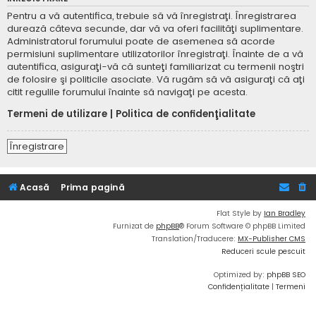
Pentru a vă autentifica, trebuie să vă înregistraţi. Înregistrarea
durează câteva secunde, dar vă va oferi facilităţi suplimentare.
Administratorul forumului poate de asemenea să acorde
permisiuni suplimentare utilizatorilor înregistraţi. Înainte de a vă
autentifica, asiguraţi-vă că sunteţi familiarizat cu termenii noştri
de folosire şi politicile asociate. Vă rugăm să vă asiguraţi că aţi
citit regulile forumului înainte să navigaţi pe acesta.
Termeni de utilizare
|
Politica de confidenţialitate
Înregistrare
Acasă
Prima pagină
Flat Style by
Ian Bradley
Furnizat de
phpBB
® Forum Software © phpBB Limited
Translation/Traducere:
MX-Publisher CMS
Reduceri scule pescuit
Optimized by:
phpBB SEO
Confidențialitate
|
Termeni