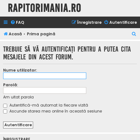
Rapitorimania.ro
FAQ
Înregistrare
Autentificare
C
Acasă
Prima pagină
ă
Trebuie să vă autentificaţi pentru a putea cita
u
mesajele din acest forum.
t
a
Nume utilizator:
r
e
Parolă:
Am uitat parola
Autentifică-mă automat la fiecare vizită
Ascunde starea mea online în această sesiune
ÎNREGISTRARE