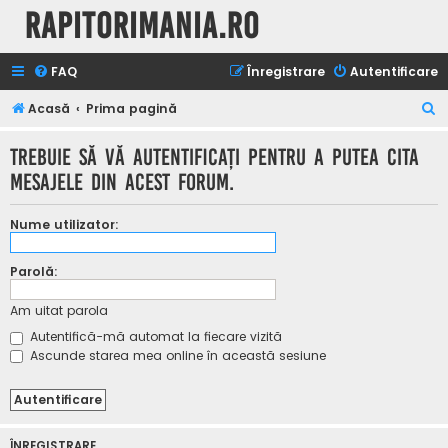
Rapitorimania.ro
FAQ
Înregistrare
Autentificare
C
Acasă
Prima pagină
ă
Trebuie să vă autentificaţi pentru a putea cita
u
mesajele din acest forum.
t
a
Nume utilizator:
r
e
Parolă:
Am uitat parola
Autentifică-mă automat la fiecare vizită
Ascunde starea mea online în această sesiune
ÎNREGISTRARE