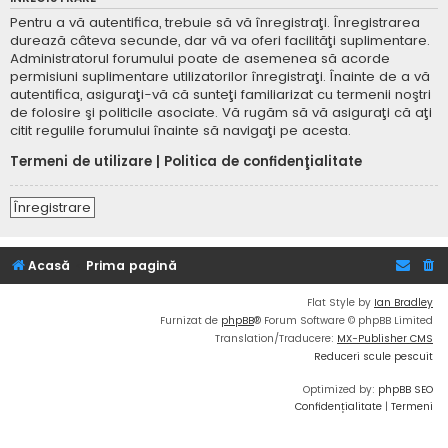
Pentru a vă autentifica, trebuie să vă înregistraţi. Înregistrarea
durează câteva secunde, dar vă va oferi facilităţi suplimentare.
Administratorul forumului poate de asemenea să acorde
permisiuni suplimentare utilizatorilor înregistraţi. Înainte de a vă
autentifica, asiguraţi-vă că sunteţi familiarizat cu termenii noştri
de folosire şi politicile asociate. Vă rugăm să vă asiguraţi că aţi
citit regulile forumului înainte să navigaţi pe acesta.
Termeni de utilizare
|
Politica de confidenţialitate
Înregistrare
Acasă
Prima pagină
Flat Style by
Ian Bradley
Furnizat de
phpBB
® Forum Software © phpBB Limited
Translation/Traducere:
MX-Publisher CMS
Reduceri scule pescuit
Optimized by:
phpBB SEO
Confidențialitate
|
Termeni