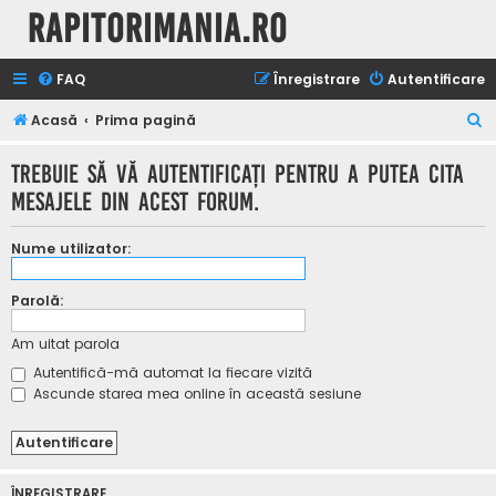
Rapitorimania.ro
FAQ
Înregistrare
Autentificare
C
Acasă
Prima pagină
ă
Trebuie să vă autentificaţi pentru a putea cita
u
mesajele din acest forum.
t
a
Nume utilizator:
r
e
Parolă:
Am uitat parola
Autentifică-mă automat la fiecare vizită
Ascunde starea mea online în această sesiune
ÎNREGISTRARE