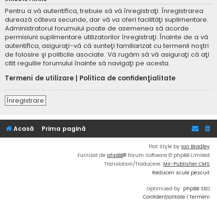
Pentru a vă autentifica, trebuie să vă înregistraţi. Înregistrarea
durează câteva secunde, dar vă va oferi facilităţi suplimentare.
Administratorul forumului poate de asemenea să acorde
permisiuni suplimentare utilizatorilor înregistraţi. Înainte de a vă
autentifica, asiguraţi-vă că sunteţi familiarizat cu termenii noştri
de folosire şi politicile asociate. Vă rugăm să vă asiguraţi că aţi
citit regulile forumului înainte să navigaţi pe acesta.
Termeni de utilizare
|
Politica de confidenţialitate
Înregistrare
Acasă
Prima pagină
Flat Style by
Ian Bradley
Furnizat de
phpBB
® Forum Software © phpBB Limited
Translation/Traducere:
MX-Publisher CMS
Reduceri scule pescuit
Optimized by:
phpBB SEO
Confidențialitate
|
Termeni