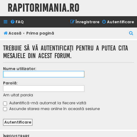
Rapitorimania.ro
FAQ
Înregistrare
Autentificare
C
Acasă
Prima pagină
ă
Trebuie să vă autentificaţi pentru a putea cita
u
mesajele din acest forum.
t
a
Nume utilizator:
r
e
Parolă:
Am uitat parola
Autentifică-mă automat la fiecare vizită
Ascunde starea mea online în această sesiune
ÎNREGISTRARE