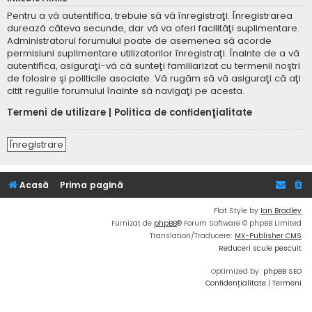
Pentru a vă autentifica, trebuie să vă înregistraţi. Înregistrarea
durează câteva secunde, dar vă va oferi facilităţi suplimentare.
Administratorul forumului poate de asemenea să acorde
permisiuni suplimentare utilizatorilor înregistraţi. Înainte de a vă
autentifica, asiguraţi-vă că sunteţi familiarizat cu termenii noştri
de folosire şi politicile asociate. Vă rugăm să vă asiguraţi că aţi
citit regulile forumului înainte să navigaţi pe acesta.
Termeni de utilizare
|
Politica de confidenţialitate
Înregistrare
Acasă
Prima pagină
Flat Style by
Ian Bradley
Furnizat de
phpBB
® Forum Software © phpBB Limited
Translation/Traducere:
MX-Publisher CMS
Reduceri scule pescuit
Optimized by:
phpBB SEO
Confidențialitate
|
Termeni