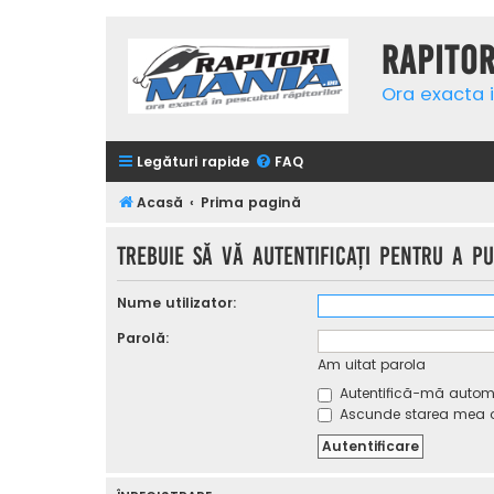
Rapito
Ora exacta i
Legături rapide
FAQ
Acasă
Prima pagină
Trebuie să vă autentificaţi pentru a p
Nume utilizator:
Parolă:
Am uitat parola
Autentifică-mă automat
Ascunde starea mea on