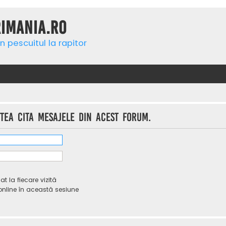
rimania.ro
n pescuitul la rapitor
utea cita mesajele din acest forum.
 la fiecare vizită
line în această sesiune