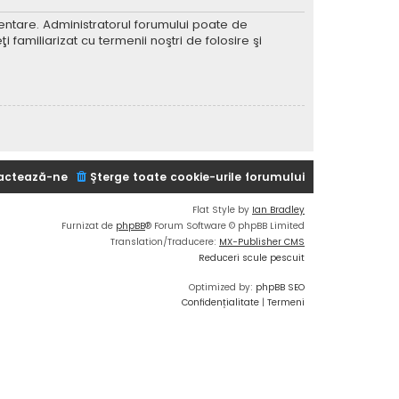
imentare. Administratorul forumului poate de
 familiarizat cu termenii noştri de folosire şi
actează-ne
Şterge toate cookie-urile forumului
Flat Style by
Ian Bradley
Furnizat de
phpBB
® Forum Software © phpBB Limited
Translation/Traducere:
MX-Publisher CMS
Reduceri scule pescuit
Optimized by:
phpBB SEO
Confidențialitate
|
Termeni