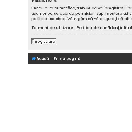
ÎNREGISTRARE
Pentru a vă autentifica, trebuie să vă înregistraţi. 
asemenea să acorde permisiuni suplimentare utilizator
politicile asociate. Vă rugăm să vă asiguraţi că aţi c
Termeni de utilizare
|
Politica de confidenţialita
Înregistrare
Acasă
Prima pagină