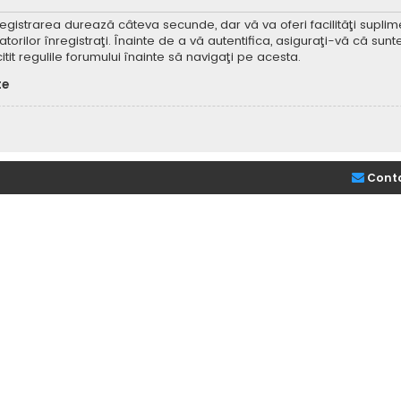
Înregistrarea durează câteva secunde, dar vă va oferi facilităţi supl
ilor înregistraţi. Înainte de a vă autentifica, asiguraţi-vă că sunteţi
itit regulile forumului înainte să navigaţi pe acesta.
te
Cont